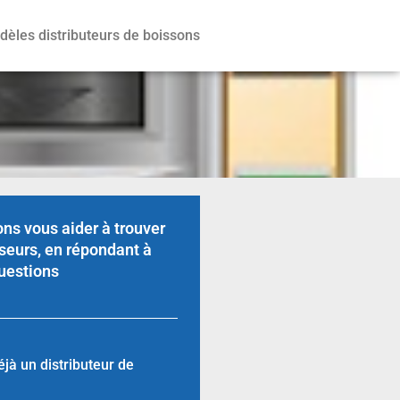
èles distributeurs de boissons
ns vous aider à trouver
seurs, en répondant à
uestions
jà un distributeur de