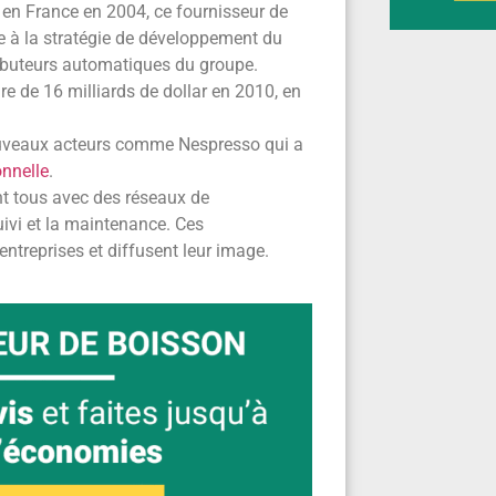
t en France en 2004, ce fournisseur de
pe à la stratégie de développement du
ributeurs automatiques du groupe.
ire de 16 milliards de dollar en 2010, en
ouveaux acteurs comme Nespresso qui a
nnelle
.
nt tous avec des réseaux de
uivi et la maintenance. Ces
treprises et diffusent leur image.