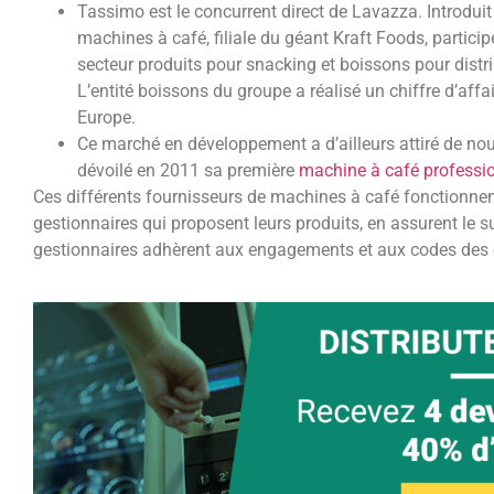
Tassimo est le concurrent direct de Lavazza. Introdui
machines à café, filiale du géant Kraft Foods, partici
secteur produits pour snacking et boissons pour dist
L’entité boissons du groupe a réalisé un chiffre d’affa
Europe.
Ce marché en développement a d’ailleurs attiré de n
dévoilé en 2011 sa première
machine à café professio
Ces différents fournisseurs de machines à café fonctionne
gestionnaires qui proposent leurs produits, en assurent le s
gestionnaires adhèrent aux engagements et aux codes des en