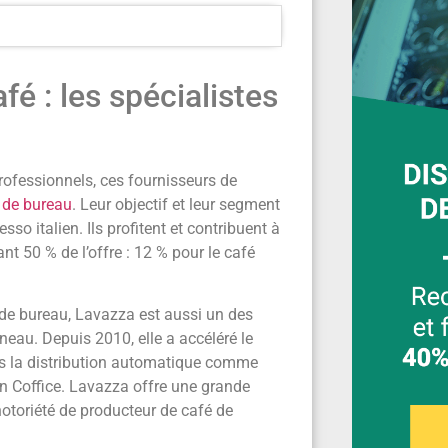
é : les spécialistes
rofessionnels, ces fournisseurs de
 de bureau
. Leur objectif et leur segment
sso italien. Ils profitent et contribuent à
nt 50 % de l’offre : 12 % pour le café
 de bureau, Lavazza est aussi un des
neau. Depuis 2010, elle a accéléré le
ns la distribution automatique comme
tin Coffice. Lavazza offre une grande
otoriété de producteur de café de