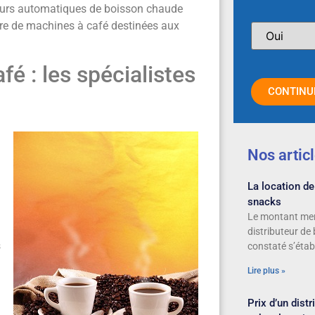
teurs automatiques de boisson chaude
ure de machines à café destinées aux
é : les spécialistes
CONTINU
Nos artic
La location de
snacks
Le montant men
distributeur de
s
constaté s’établ
Lire plus »
Prix d’un dist