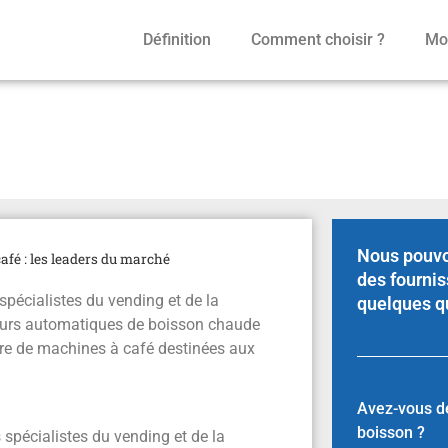
Définition
Comment choisir ?
Mod
à café : les leaders du m
Nous pouvo
afé : les leaders du marché
des fournis
spécialistes du vending et de la
quelques q
teurs automatiques de boisson chaude
ure de machines à café destinées aux
Avez-vous dé
boisson ?
s spécialistes du vending et de la